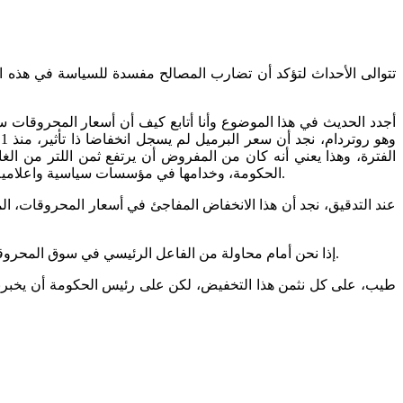
تتوالى الأحداث لتؤكد أن تضارب المصالح مفسدة للسياسة في هذه ال
الفترة، وهذا يعني أنه كان من المفروض أن يرتفع ثمن اللتر من ال
الحكومة، وخدامها في مؤسسات سياسية واعلامية، أما بالنسبة الينا فنحن مع التخفيض، ومتأكدين أن الأسعار الحالية غير معقولة وان التخفيض يجب أن يكون بالدراهم وليس بالسنتيمات فقط.
إذا نحن أمام محاولة من الفاعل الرئيسي في سوق المحروقات، لتمويه الرأي العام وإعداده للتصفيق في الجلسة الشهرية لوجهه الآخر الذي هو رئيس الحكومة، بمجلس النواب يوم الاثنين 18 أبريل 2022.