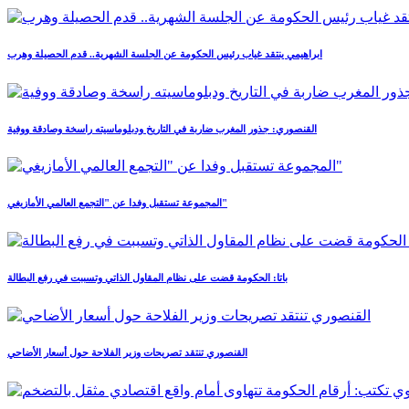
ابراهيمي ينتقد غياب رئيس الحكومة عن الجلسة الشهرية.. قدم الحصيلة وهرب
القنصوري: جذور المغرب ضاربة في التاريخ ودبلوماسيته راسخة وصادقة ووفية
المجموعة تستقبل وفدا عن "التجمع العالمي الأمازيغي"
باتا: الحكومة قضت على نظام المقاول الذاتي وتسببت في رفع البطالة
القنصوري تنتقد تصريحات وزير الفلاحة حول أسعار الأضاحي