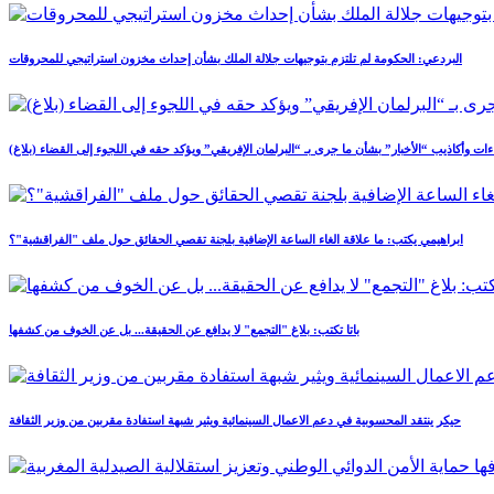
البردعي: الحكومة لم تلتزم بتوجيهات جلالة الملك بشأن إحداث مخزون استراتيجي للمحروقات
ءات وأكاذيب “الأخبار” بشأن ما جرى بـ “البرلمان الإفريقي” ويؤكد حقه في اللجوء إلى القضاء (بلاغ)
ابراهيمي يكتب: ما علاقة الغاء الساعة الإضافية بلجنة تقصي الحقائق حول ملف "الفراقشية"؟
باتا تكتب: بلاغ "التجمع" لا يدافع عن الحقيقة... بل عن الخوف من كشفها
حيكر ينتقد المحسوبية في دعم الاعمال السينمائية ويثير شبهة استفادة مقربين من وزير الثقافة