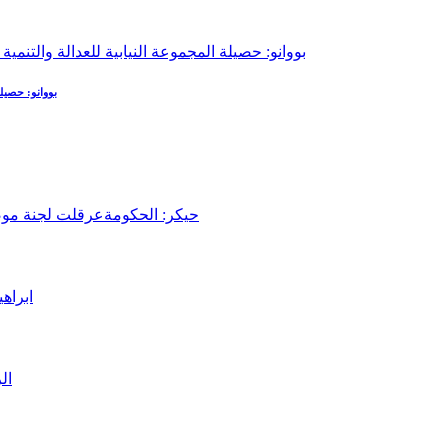
بووانو: حصيلة