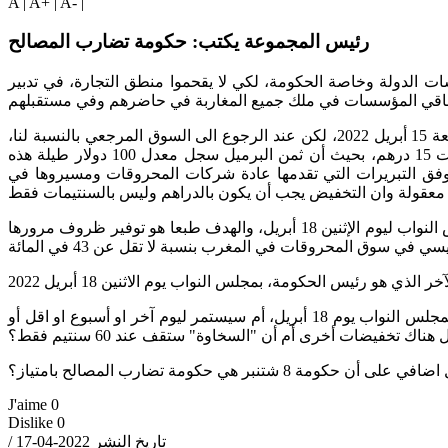
A
|
A+
|
A-
|
رئيس المجموعة يكتب: حكومة تضارب المصالح
ت الدولة وخاصة الحكومة، لكي لا يقحموا منطق التجارة، في تدبير
أجدد الحديث في هذا الموضوع وأنا أتابع كيف أن أسعار المحروقات سجلت انخفاضا مفاجئا في محطات التوزيع، بحوالي 60 سنتيم يوم الجمعة 15 أبريل 2022، لكن عند الرجوع الى السوق المرجعي بالنسبة لنا،
وهو روتردام، نجد أن سعر البرميل لم يسجل انخفاضا ذا تأثير، منذ 1 أبريل الذي بلغت فيه أسعار المحروقات عندنا مستويات قياسية ناهزت 15 درهم، بحيث أن ثمن البرميل سجل معدل 100 دولار طيلة هذه
ا وفق التبريرات التي تقدمها عادة شركات المحروقات ومسيروها في
عند التدقيق، نجد أن هذا الانخفاض المفاجئ في أسعار المحروقات، المسجل يوم الجمعة، له علاقة بالجلسة الشهرية لرئيس الحكومة بمجلس النواب ليوم الإثنين 18 أبريل، والهدف طبعا هو توفير ظروف مرورها
طيب، على كل نثمن هذا التخفيض، لكن على رئيس الحكومة أن يخبرنا كم سيدوم، هل مفعوله سيزول مباشرة بعد اختتام جلسته الشهرية بمجلس النواب يوم 18 أبريل، أم سيستمر ليوم آخر او أسبوع او اقل أو
 8 شتنبر هي حكومة تضارب المصالح بامتياز؟
J'aime
0
Dislike
0
/ تاريخ النشر 2022-04-17