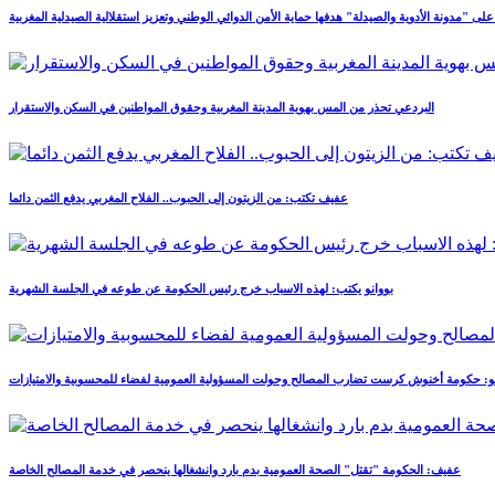
 على "مدونة الأدوية والصيدلة" هدفها حماية الأمن الدوائي الوطني وتعزيز استقلالية الصيدلية المغربية
البردعي تحذر من المس بهوية المدينة المغربية وحقوق المواطنين في السكن والاستقرار
عفيف تكتب: من الزيتون إلى الحبوب.. الفلاح المغربي يدفع الثمن دائما
بووانو يكتب: لهذه الاسباب خرج رئيس الحكومة عن طوعه في الجلسة الشهرية
نو: حكومة أخنوش كرست تضارب المصالح وحولت المسؤولية العمومية لفضاء للمحسوبية والامتيازات
عفيف: الحكومة "تقتل" الصحة العمومية بدم بارد وانشغالها ينحصر في خدمة المصالح الخاصة