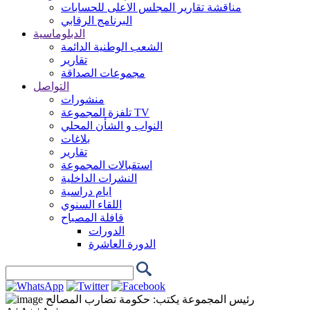
مناقشة تقارير المجلس الاعلى للحسابات
البرنامج الرقابي
الدبلوماسية
الشعب الوطنية الدائمة
تقارير
مجموعات الصداقة
التواصل
منشورات
تلفزة المجموعة TV
النواب و الشأن المحلي
بلاغات
تقارير
استقبالات المجموعة
النشرات الداخلية
ايام دراسية
اللقاء السنوي
قافلة المصباح
الدورات
الدورة العاشرة