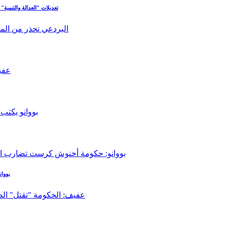
تعديلات "العدالة والتنمية"
بووا