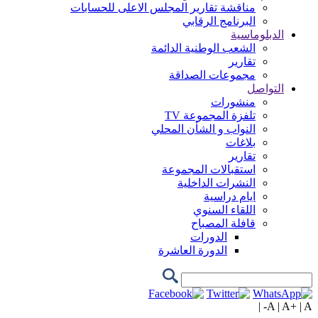
مناقشة تقارير المجلس الاعلى للحسابات
البرنامج الرقابي
الدبلوماسية
الشعب الوطنية الدائمة
تقارير
مجموعات الصداقة
التواصل
منشورات
تلفزة المجموعة TV
النواب و الشأن المحلي
بلاغات
تقارير
استقبالات المجموعة
النشرات الداخلية
ايام دراسية
اللقاء السنوي
قافلة المصباح
الدورات
الدورة العاشرة
|
A
|
A+
|
A-