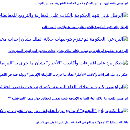
ابراهيمي ينتقد تهرب رئيس الحكومة من الجلسة الشهرية بمجلس النواب
الرطل بناني تتهم الحكومة بالكذب على المغاربة والترويج للمغالطات
البردعي: الحكومة لم تلتزم بتوجيهات جلالة الملك بشأن إحداث مخزون استراتيجي للمحروقات
حيكر يرد على افتراءات وأكاذيب “الأخبار” بشأن ما جرى بـ “البرلمان الإفريقي” ويؤكد حقه في اللجوء 
ابراهيمي يكتب: ما علاقة الغاء الساعة الإضافية بلجنة تقصي الحقائق حول ملف "الفراقشية"؟
باتا تكتب: بلاغ "التجمع" لا يدافع عن الحقيقة... بل عن الخوف من كشفها