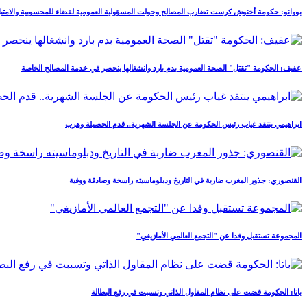
بووانو: حكومة أخنوش كرست تضارب المصالح وحولت المسؤولية العمومية لفضاء للمحسوبية والامتيا
عفيف: الحكومة "تقتل" الصحة العمومية بدم بارد وانشغالها ينحصر في خدمة المصالح الخاصة
ابراهيمي ينتقد غياب رئيس الحكومة عن الجلسة الشهرية.. قدم الحصيلة وهرب
القنصوري: جذور المغرب ضاربة في التاريخ ودبلوماسيته راسخة وصادقة ووفية
المجموعة تستقبل وفدا عن "التجمع العالمي الأمازيغي"
باتا: الحكومة قضت على نظام المقاول الذاتي وتسببت في رفع البطالة