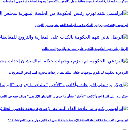
حيكر: الحكومةعرقلت لجنة موضوعاتية حول "المغرب الأخضر" ومهمة استطلاعية حول المخيمات
ابراهيمي ينتقد تهرب رئيس الحكومة من الجلسة الشهرية بمجلس النواب
الرطل بناني تتهم الحكومة بالكذب على المغاربة والترويج للمغالطات
البردعي: الحكومة لم تلتزم بتوجيهات جلالة الملك بشأن إحداث مخزون استراتيجي للمحروقات
حيكر يرد على افتراءات وأكاذيب “الأخبار” بشأن ما جرى بـ “البرلمان الإفريقي” ويؤكد حقه في اللجوء 
ابراهيمي يكتب: ما علاقة الغاء الساعة الإضافية بلجنة تقصي الحقائق حول ملف "الفراقشية"؟