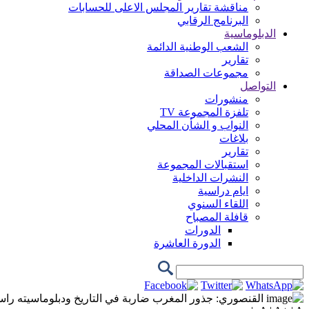
مناقشة تقارير المجلس الاعلى للحسابات
البرنامج الرقابي
الدبلوماسية
الشعب الوطنية الدائمة
تقارير
مجموعات الصداقة
التواصل
منشورات
تلفزة المجموعة TV
النواب و الشأن المحلي
بلاغات
تقارير
استقبالات المجموعة
النشرات الداخلية
ايام دراسية
اللقاء السنوي
قافلة المصباح
الدورات
الدورة العاشرة