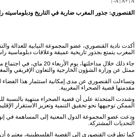
|
A
|
A+
|
A-
القنصوري: جذور المغرب ضاربة في التاريخ ودبلوماسيته ر
أكدت نادية القنصوري، عضو المجموعة النيابية للعدالة والت
المغرب يتمتع بجذور تاريخية عميقة وعلاقات دبلوماسية راس
جاء ذلك خلال مداخلتها،
ممثل عن وزارة الشؤون الخارجية والتعاون الإفريقي والمغار
وتساءلت القنصوري عن مدى إمكانية استثمار هذا الفضاء ا
مقدمتها قضية الصحراء المغربية.
وشددت المتحدثة على أن قضية الصحراء منتهية بالنسبة لل
الممكن توجيهها نحو تحقيق التنمية وتعزيز الاستقرار الإقلي
ودعت عضو المجموعة الدول المعنية إلى المساهمة في إنهاء 
التحديات المشتركة.
كما تطرقت القنصوري إلى القضية الفلسطينية، معتبرة أن ما