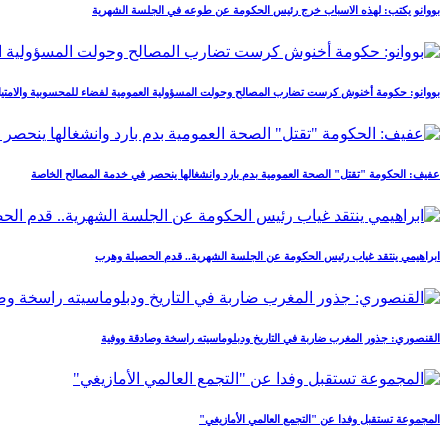
بووانو يكتب: لهذه الاسباب خرج رئيس الحكومة عن طوعه في الجلسة الشهرية
بووانو: حكومة أخنوش كرست تضارب المصالح وحولت المسؤولية العمومية لفضاء للمحسوبية والامتيا
عفيف: الحكومة "تقتل" الصحة العمومية بدم بارد وانشغالها ينحصر في خدمة المصالح الخاصة
ابراهيمي ينتقد غياب رئيس الحكومة عن الجلسة الشهرية.. قدم الحصيلة وهرب
القنصوري: جذور المغرب ضاربة في التاريخ ودبلوماسيته راسخة وصادقة ووفية
المجموعة تستقبل وفدا عن "التجمع العالمي الأمازيغي"