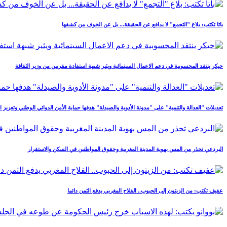
باتا تكتب: بلاغ "التجمع" لا يدافع عن الحقيقة... بل عن الخوف من كشفها
حيكر ينتقد المحسوبية في دعم الاعمال السينمائية ويثير شبهة استفادة مقربين من وزير الثقافة
تعديلات "العدالة والتنمية" على "مدونة الأدوية والصيدلة" هدفها حماية الأمن الدوائي الوطني وتعزيز اس
البردعي تحذر من المس بهوية المدينة المغربية وحقوق المواطنين في السكن والاستقرار
عفيف تكتب: من الزيتون إلى الحبوب.. الفلاح المغربي يدفع الثمن دائما