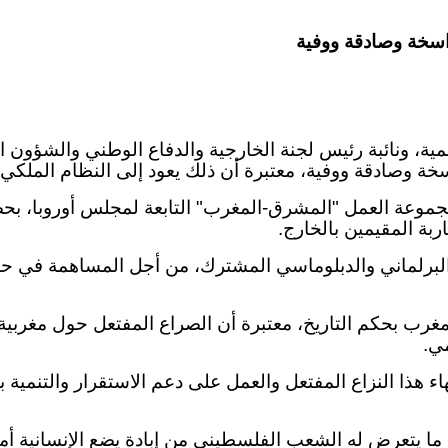
اسخة وصادقة ووفية
نمية، ونائبة رئيس لجنة الخارجية والدفاع الوطني والشؤون ا
خة وصادقة ووفية، معتبرة أن ذلك يعود إلى النظام الملكي 
 يوم الأربعاء 20 ماي، في اجتماع مجموعة العمل "المشرق-المغرب" التابعة 
بة المقيمين بالخارج.
لبرلماني والدبلوماسي المشترك، من أجل المساهمة في حلح
مغرب بحكم التاريخ، معتبرة أن الصراع المفتعل حول مغرب
مي.
هذا النزاع المفتعل والعمل على دعم الاستقرار والتنمية ب
 يتعرض له الشعب الفلسطيني من إبادة يضع الإنسانية أمام 