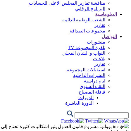
مناقشة تقارير المجلس الاعلى للحسابات
البرنامج الرقابي
الدبلوماسية
الشعب الوطنية الدائمة
تقارير
مجموعات الصداقة
التواصل
منشورات
تلفزة المجموعة TV
النواب و الشأن المحلي
بلاغات
تقارير
استقبالات المجموعة
النشرات الداخلية
ايام دراسية
اللقاء السنوي
قافلة المصباح
الدورات
الدورة العاشرة