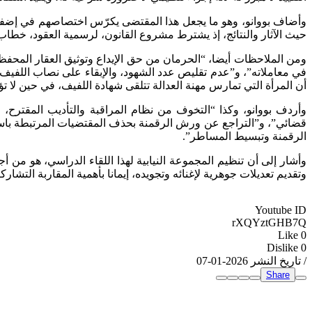
وأضاف بووانو، وهو ما يجعل هذا المقتضى يكرّس اختصاصهم في إضفاء ا
حيث الآثار والنتائج، إذ يشترط مشروع القانون، لرسمية العقود، خطاب
ومن الملاحظات أيضا، “الحرمان من حق الإيداع وتوثيق العقار المحفظ، 
في معاملاته”، و”عدم تقليص عدد الشهود، والإبقاء على نصاب اللفيف ف
أن المرأة التي تمارس مهنة العدالة تتلقى شهادة اللفيف، في حين لا ت
وأردف بووانو، وكذا “التخوف من نظام المراقبة والتأديب المقترح، ا
قضائي”، و”التراجع عن ورش الرقمنة بحذف المقتضيات المرتبطة باستعم
الرقمنة وتبسيط المساطر”.
وأشار إلى أن تنظيم المجموعة النيابية لهذا اللقاء الدراسي، هو 
وتقديم تعديلات جوهرية لإغنائه وتجويده، إيمانا بأهمية المقاربة التشار
Youtube ID
rXQYztGHB7Q
Like
0
Dislike
0
/ تاريخ النشر 2026-01-07
Share