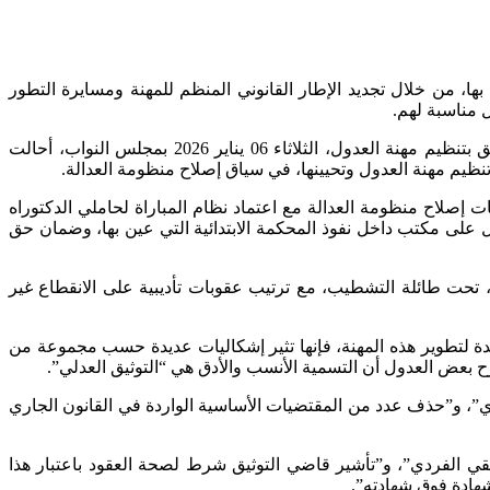
قة بها، من خلال تجديد الإطار القانوني المنظم للمهنة ومسايرة التطور
 مناسبة لهم.
وفي هذا الإطار، يقول بووانو في كلمة افتتاحية لأشغال اليوم الدراسي الذي نظمته المجموعة النيابية حول مشروع قانون رقم 16.22 يتعلق بتنظيم مهنة العدول، الثلاثاء 06 يناير 2026 بمجلس النواب، أحالت
ات إصلاح منظومة العدالة مع اعتماد نظام المباراة لحاملي الدكتوراه
ل على مكتب داخل نفوذ المحكمة الابتدائية التي عين بها، وضمان حق
 تحت طائلة التشطيب، مع ترتيب عقوبات تأديبية على الانقطاع غير
ي جاء بها مشروع القانون رقم 16.22 والتي تعتبرها الحكومة آليات جديدة لتطوير هذه المهنة، فإنها تثير إشكاليات عديدة حسب مجموعة من
ترح بعض العدول أن التسمية الأنسب والأدق هي “التوثيق العدلي”.
ري”، و”حذف عدد من المقتضيات الأساسية الواردة في القانون الجاري
تلقي الفردي”، و”تأشير قاضي التوثيق شرط لصحة العقود باعتبار هذا
شهادة فوق شهادته”.