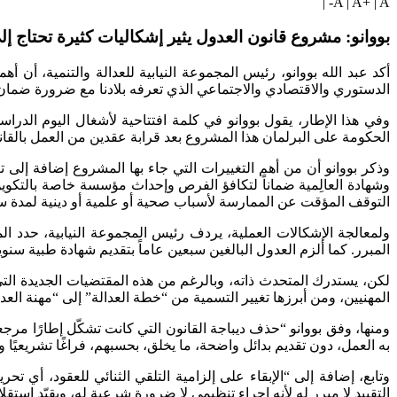
|
A
|
A+
|
A-
بووانو: مشروع قانون العدول يثير إشكاليات كثيرة تحتاج إ
أكد عبد الله بووانو، رئيس المجموعة النيابية للعدالة والتنمية، أن أه
الدستوري والاقتصادي والاجتماعي الذي تعرفه بلادنا مع ضرورة ضمان
الحكومة على البرلمان هذا المشروع بعد قرابة عقدين من العمل بالقانون رقم 16.03 المتعلق بخطة العدالة، كإطار تشريعي جديد يروم إعادة تنظيم مهنة العدول وتحيينها، في سياق إ
وذكر بووانو أن من أهم التغييرات التي جاء بها المشروع إضافة إلى تغ
وشهادة العالِمية ضماناً لتكافؤ الفرص وإحداث مؤسسة خاصة بالتكوين
التوقف المؤقت عن الممارسة لأسباب صحية أو علمية أو دينية لمدة س
ولمعالجة الإشكالات العملية، يردف رئيس المجموعة النيابية، حدد 
المبرر. كما ألزم العدول البالغين سبعين عاماً بتقديم شهادة طبية س
المهنيين، ومن أبرزها تغيير التسمية من “خطة العدالة” إلى “مهنة العد
ومنها، وفق بووانو “حذف ديباجة القانون التي كانت تشكّل إطارًا مر
به العمل، دون تقديم بدائل واضحة، ما يخلق، بحسبهم، فراغًا تشريعيًا و
وتابع، إضافة إلى “الإبقاء على إلزامية التلقي الثنائي للعقود، أي
التقييد لا مبرر له لأنه إجراء تنظيمي لا ضرورة شرعية له، ويقيّد است