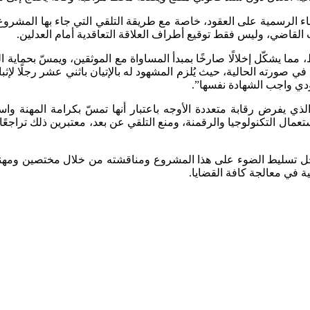
لرسمية على العقود، خاصة مع طريقة التلقي التي جاء بها المشروع، و
 القاضي، وليس فقط توقيع أطراف العلاقة التعاقدية أمام العدلين.
مما يشكّل إخلالًا صارخًا بمبدأ المساواة مع الموثقين، ويمسّ بحماية ا
ي صورته الحالية، حيث يُلزم المشهود له بالإتيان باثني عشر رجلًا لإث
ؤدي واجب الشهادة نفسها”.
لذي يفرض رقابة متعددة الأوجه باعتبار أنها تمسّ بكرامة المهنة وا
ال التكنولوجيا والرقمنة، ومنع التلقي عن بعد، معتبرين ذلك تراجعً
من أجل تسليط الضوء على هذا المشروع ومناقشته من خلال مختصين ومهن
كية في معالجة كافة القضايا.