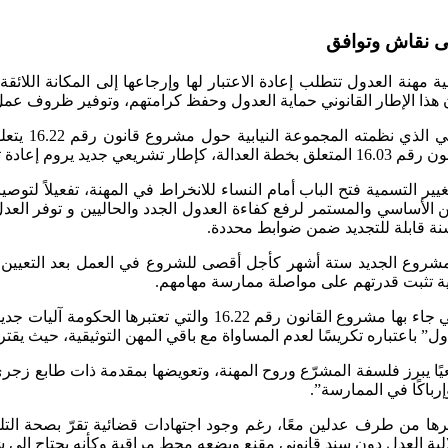
لى نقاش وتوافق
مية مهنة العدول تتطلب إعادة الاعتبار لها وإرجاعها إلى المكانة اللائ
 هذا الإطار القانوني حماية العدول وحفظ كرامتهم، وتوفير ظروف عمل
صلاح منظومة العدالة.
يير التسمية فتح الباب أمام النساء للانخراط في المهنة، تفعيلاً لتوصي
 الأساسي والمستمر لرفع كفاءة العدول الجدد والحاليين و توفر العد
نة قابلة للتجديد ضمن ضوابط محددة.
المشروع الجديد ستة أشهر كأجل أقصى للشروع في العمل بعد التعيين،
نوية تثبت قدرتهم على مواصلة ممارسة مهامهم.
لكن، يستدرك المتحدث ذاته، وبالرغم من هذه المقتضيات الجديدة الت
ول” باعتباره تكريسًا لعدم المساواة مع باقي المهن التوثيقية، حيث يق
جعيًا يبرز فلسفة المشرّع وروح المهنة، وتعويضها بمقدمة ذات طابع زج
إرباكًا في الممارسة”.
 تحريرها من طرف عدلين معًا، رغم وجود اجتهادات قضائية تقرّ بصحة ال
قلالية العدل دون سند قانوني مقنع ويضعه محط مراقبة وكأنه يحتاج إلى 